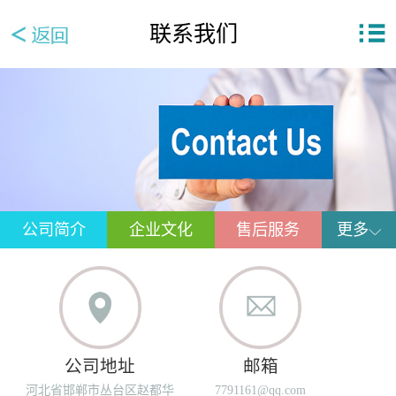
联系我们
公司简介
企业文化
售后服务
更多
公司地址
邮箱
河北省邯郸市丛台区赵都华
7791161@qq.com